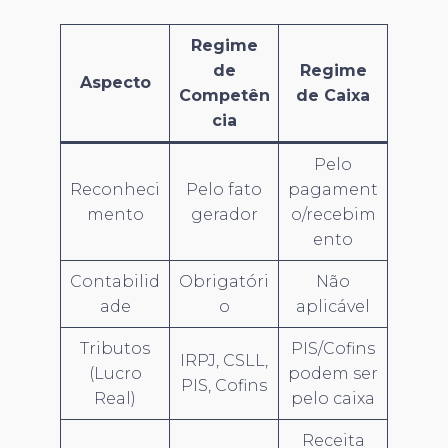
Regime
de
Regime
Aspecto
Competên
de Caixa
cia
Pelo
Reconheci
Pelo fato
pagament
mento
gerador
o/recebim
ento
Contabilid
Obrigatóri
Não
ade
o
aplicável
Tributos
PIS/Cofins
IRPJ, CSLL,
(Lucro
podem ser
PIS, Cofins
Real)
pelo caixa
Receita