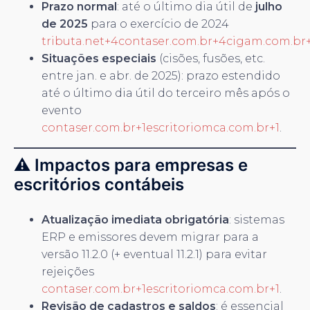
Prazo normal
: até o último dia útil de
julho
de 2025
para o exercício de 2024
tributa.net+4contaser.com.br+4cigam.com.br
Situações especiais
(cisões, fusões, etc.
entre jan. e abr. de 2025): prazo estendido
até o último dia útil do terceiro mês após o
evento
contaser.com.br+1escritoriomca.com.br+1
.
⚠️ Impactos para empresas e
escritórios contábeis
Atualização imediata obrigatória
: sistemas
ERP e emissores devem migrar para a
versão 11.2.0 (+ eventual 11.2.1) para evitar
rejeições
contaser.com.br+1escritoriomca.com.br+1
.
Revisão de cadastros e saldos
: é essencial