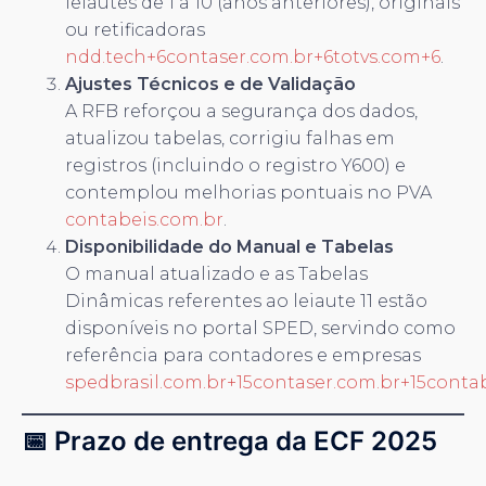
leiautes de 1 a 10 (anos anteriores), originais
ou retificadoras
ndd.tech+6contaser.com.br+6totvs.com+6
.
Ajustes Técnicos e de Validação
A RFB reforçou a segurança dos dados,
atualizou tabelas, corrigiu falhas em
registros (incluindo o registro Y600) e
contemplou melhorias pontuais no PVA
contabeis.com.br
.
Disponibilidade do Manual e Tabelas
O manual atualizado e as Tabelas
Dinâmicas referentes ao leiaute 11 estão
disponíveis no portal SPED, servindo como
referência para contadores e empresas
spedbrasil.com.br+15contaser.com.br+15conta
📅 Prazo de entrega da ECF 2025