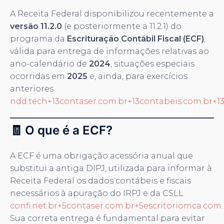
A Receita Federal disponibilizou recentemente a
versão 11.2.0
(e posteriormente a 11.2.1) do
programa da
Escrituração Contábil Fiscal (ECF)
,
válida para entrega de informações relativas ao
ano-calendário de
2024
, situações especiais
ocorridas em
2025
e, ainda, para exercícios
anteriores
ndd.tech+13contaser.com.br+13contabeis.com.br+1
🧾 O que é a ECF?
A ECF é uma obrigação acessória anual que
substitui a antiga DIPJ, utilizada para informar à
Receita Federal os dados contábeis e fiscais
necessários à apuração do IRPJ e da CSLL
confi.net.br+5contaser.com.br+5escritoriomca.com
Sua correta entrega é fundamental para evitar