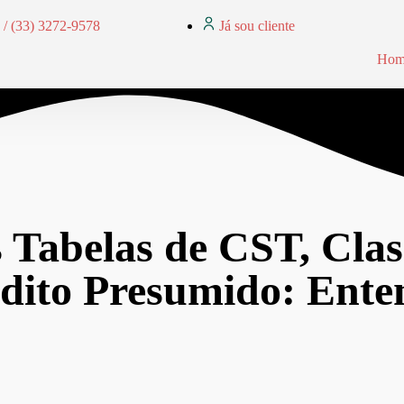
 / (33) 3272-9578
Já sou cliente
Hom
 Tabelas de CST, Clas
édito Presumido: Ente