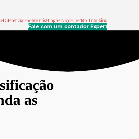
e
Diferenciais
Sobre nós
Blog
Serviços
Credito Tributário
Fale com um contador Expert
sificação
nda as