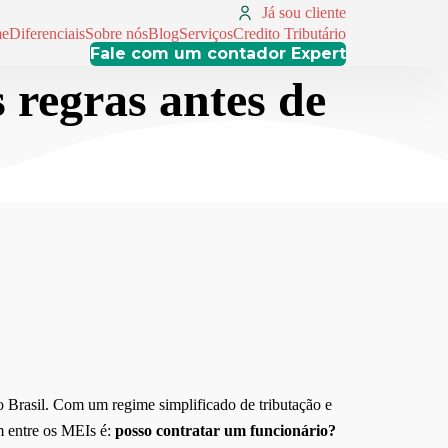
Já sou cliente
e
Diferenciais
Sobre nós
Blog
Serviços
Credito Tributário
Fale com um contador Expert
 regras antes de
 Brasil. Com um regime simplificado de tributação e
m entre os MEIs é:
posso contratar um funcionário?