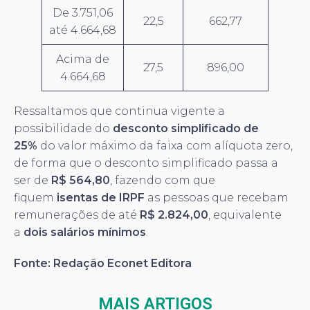
De 3.751,06
22,5
662,77
até 4.664,68
Acima de
27,5
896,00
4.664,68
Ressaltamos que continua vigente a
possibilidade do
desconto simplificado de
25%
do valor máximo da faixa com alíquota zero,
de forma que o desconto simplificado passa a
ser de
R$ 564,80
, fazendo com que
fiquem
isentas de IRPF
as pessoas que recebam
remunerações de até
R$ 2.824,00
, equivalente
a
dois salários mínimos
.
Fonte: Redação Econet Editora
MAIS ARTIGOS