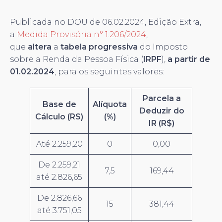
Publicada no DOU de 06.02.2024, Edição Extra,
a
Medida Provisória n° 1.206/2024
,
que
altera
a
tabela
progressiva
do Imposto
sobre a Renda da Pessoa Física (
IRPF
),
a partir de
01.02.2024
, para os seguintes valores:
Parcela a
Base de
Alíquota
Deduzir do
Cálculo (RS)
(%)
IR (R$)
Até 2.259,20
0
0,00
De 2.259,21
7,5
169,44
até 2.826,65
De 2.826,66
15
381,44
até 3.751,05