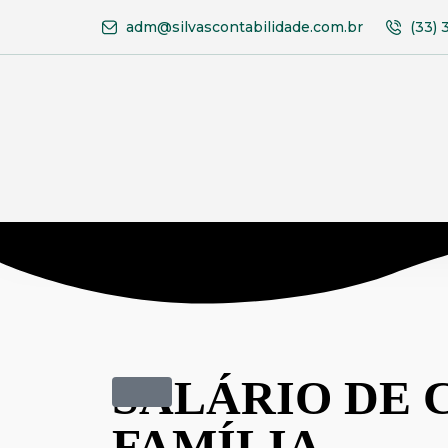
adm@silvascontabilidade.com.br
(33) 
SALÁRIO DE 
FAMÍLIA