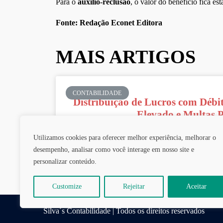
Para o
auxílio-reclusão
, o valor do benefício fica e
Fonte: Redação Econet Editora
MAIS ARTIGOS
CONTABILIDADE
Distribuição de Lucros com Débit
Elevado e Multas 
Utilizamos cookies para oferecer melhor experiência, melhorar o
Distribuir lucros aos sócios é um dos momentos mais
uma empresa. No entanto, essa prát
desempenho, analisar como você interage em nosso site e
personalizar conteúdo.
Silva's Contabilidade
Customize
Rejeitar
Aceitar
Silva´s Contabilidade | Todos os direitos reservados