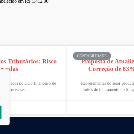
stabelecido em R$ 1.412,00.
CONTABILIDADE
os Tributários: Risco
Proposta de Atuali
Pesadas
Correção de 83%
 esperados no ciclo financeiro de
Representantes do setor produt
ica precisa ser
limites de faturamento do Sim