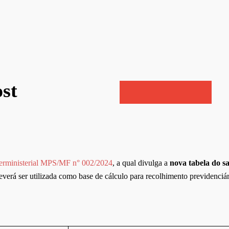
st
nterministerial MPS/MF n° 002/2024
, a qual divulga a
nova tabela do s
deverá ser utilizada como base de cálculo para recolhimento previdenci